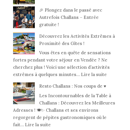
🎉 Plongez dans le passé avec
Autrefois Challans – Entrée
gratuite !
Découvrez les Activités Extrêmes à
Proximité des Gîtes !
Vous êtes en quête de sensations
fortes pendant votre séjour en Vendée ? Ne
cherchez plus ! Voici une sélection d’activités
:
extrêmes à quelques minutes…
Lire la suite
Découvrez
Resto Challans : Nos coups de ♥️
les
Les Incontournables de la Table à
Activités
Challans : Découvrez les Meilleures
Extrêmes
Adresses ! 🍽️✨ Challans et ses environs
à
regorgent de pépites gastronomiques où le
Proximité
:
fait…
Lire la suite
des