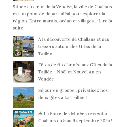
Située au cœur de la Vendée, la ville de Challans
est un point de départ idéal pour explorer la
région. Entre marais, océan et villages…
Lire la
:
suite
Que
À la découverte de Challans et ses
faire
trésors autour des Gîtes de la
autour
Taillée
de
Challans
Fêtes de fin d’année aux Gîtes de la
en
Taillée – Noël et Nouvel An en
3
Vendée
jours
Séjour en groupe : privatisez nos
?
deux gîtes à La Taillée !
Guide
pour
découvrir
🎪 La Foire des Minées revient à
la
Challans du 5 au 9 septembre 2025 !
Vendée